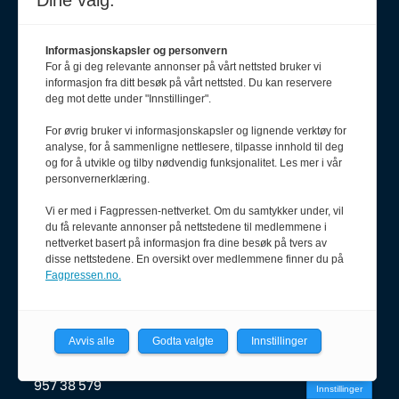
Dine valg:
Ansvarlig redaktør
Erik Inderhaug
Informasjonskapsler og personvern
908 64 608
For å gi deg relevante annonser på vårt nettsted bruker vi
redaktor@pf.no
informasjon fra ditt besøk på vårt nettsted. Du kan reservere
deg mot dette under "Innstillinger".
Redaksjonssjef
For øvrig bruker vi informasjonskapsler og lignende verktøy for
Oda Aarseth
analyse, for å sammenligne nettlesere, tilpasse innhold til deg
920 51 545
og for å utvikle og tilby nødvendig funksjonalitet. Les mer i vår
oda@pf.no
personvernerklæring.
Vi er med i Fagpressen-nettverket. Om du samtykker under, vil
du få relevante annonser på nettstedene til medlemmene i
nettverket basert på informasjon fra dine besøk på tvers av
Journalist
disse nettstedene. En oversikt over medlemmene finner du på
Karianne Grindem
Fagpressen.no.
408 62 411
karianne@pf.no
Avvis alle
Godta valgte
Innstillinger
Journalist
Olav Stadheim
957 38 579
Innstillinger