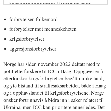
kompetansesenter i kampen mot
organisert og annen alvorlig
forbrytelsen folkemord
kriminalitet. Vi yter bistand til
forbrytelser mot menneskeheten
politidistriktene og har
spisskompetanse blant annet innen
krigsforbrytelser
taktisk etterforskning,
aggresjonsforbrytelser
kriminalteknikk, elektroniske spor,
særskilte etterforskningsmetoder,
Norge har siden november 2022 deltatt med to
kriminaletterretning og -analyse. Vi
politietterforskere til ICC i Haag. Oppgaver er å
er dessuten behandlingsansvarlig for
etterforsker krigsforbrytelser begått i ulike land,
og yte bistand til straffesaksarbeidet, både i Haag
politiets sentrale registre og
og i opphavslandet til krigsforbrytelsene. Norge
nasjonalt kontaktpunkt for
ønsker fortrinnsvis å bidra inn i saker relatert til
internasjonalt politisamarbeid. Det
Ukraina, men ICC kan prioritere annerledes. Det
nasjonale kriminaltekniske