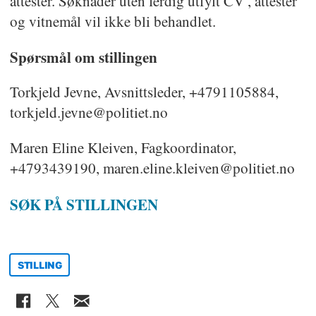
attester. Søknader uten ferdig utfylt CV , attester
og vitnemål vil ikke bli behandlet.
Spørsmål om stillingen
Torkjeld Jevne, Avsnittsleder, +4791105884,
torkjeld.jevne@politiet.no
Maren Eline Kleiven, Fagkoordinator,
+4793439190, maren.eline.kleiven@politiet.no
SØK PÅ STILLINGEN
STILLING