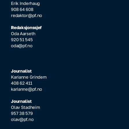
Erik Inderhaug
908 64 608
redaktor@pf.no
Redaksjonssjef
Oda Aarseth
920 51 545
oda@pf.no
Journalist
Karianne Grindem
408 62 411
karianne@pf.no
Journalist
Olav Stadheim
957 38 579
olav@pf.no