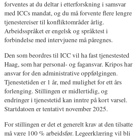
forventes at du deltar i etterforskning i samsvar
laboratoriet ligger også ved Kripos.
med ICCs mandat, og du må forvente flere lengre
tjenestereiser til konfliktområder årlig.
Den statlige arbeidsstyrken skal i
Arbeidsspråket er engelsk og språktest i
størst mulig grad gjenspeile
forbindelse med intervjuene må påregnes.
befolkningen. Dette er viktig for
Den som beordres til ICC vil ha fast tjenestested
Kripos, og vi har derfor et mål å ha en
Haag, som har personal- og fagansvar. Kripos har
balansert alders- og
ansvar for den administrative oppfølgingen.
kjønnssammensetning og rekruttere
Tjenestetiden er 1 år, med mulighet for ett års
flere personer med
forlenging. Stillingen er midlertidig, og
innvandrerbakgrunn.
endringer i tjenestetid kan inntre på kort varsel.
Startdatoen er tentativt november 2025.
For stillingen er det et generelt krav at den tilsatte
må være 100 % arbeidsfør. Legeerklæring vil bli