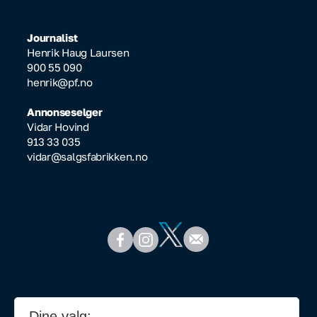
Journalist
Henrik Haug Laursen
900 55 090
henrik@pf.no
Annonseselger
Vidar Hovind
913 33 035
vidar@salgsfabrikken.no
Dine valg: